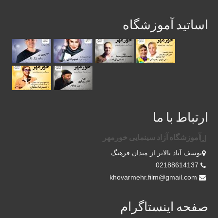
اساتید آموزشگاه
ارتباط با ما
آموزشگاه آزاد سینمایی خورمهر
یوسف آباد بالاتر از میدان فرهنگ
02188614137
khovarmehr.film@gmail.com
صفحه اینستاگرام